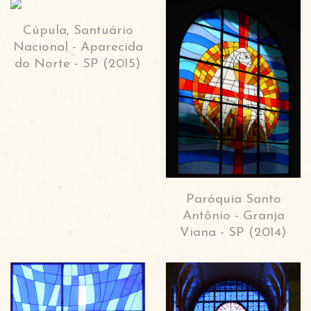
Cúpula, Santuário
Nacional - Aparecida
do Norte - SP (2015)
Paróquia Santo
Antônio - Granja
Viana - SP (2014)