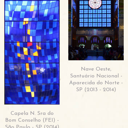
Nave Oeste,
Santuário Nacional -
Aparecida do Norte -
SP (2013 - 2014)
Capela N. Sra do
Bom Conselho (FEI) -
São Paulo - SP (2014)