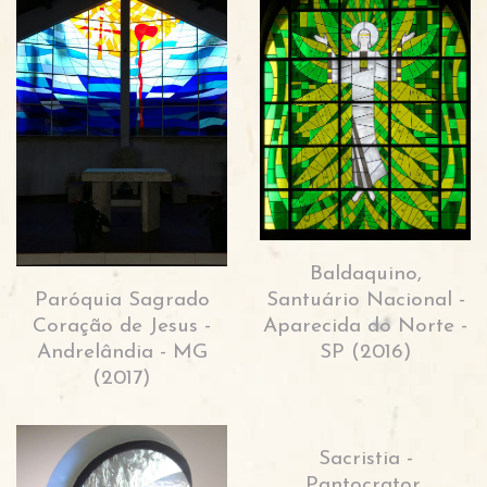
Baldaquino,
Paróquia Sagrado
Santuário Nacional -
Coração de Jesus -
Aparecida do Norte -
Andrelândia - MG
SP (2016)
(2017)
Sacristia -
Pantocrator,