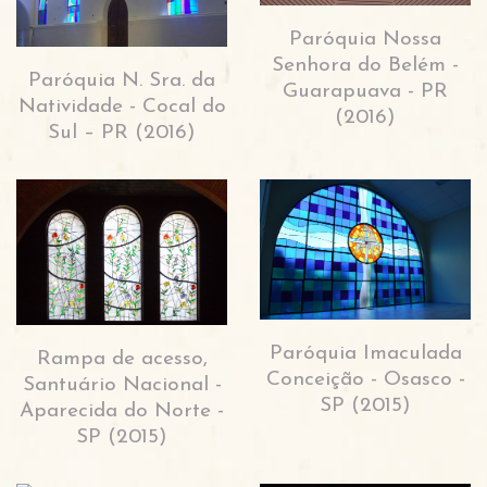
Paróquia Nossa
Senhora do Belém -
Paróquia N. Sra. da
Guarapuava - PR
Natividade - Cocal do
(2016)
Sul – PR (2016)
Paróquia Imaculada
Rampa de acesso,
Conceição - Osasco -
Santuário Nacional -
SP (2015)
Aparecida do Norte -
SP (2015)